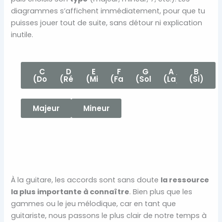
diagrammes s’affichent immédiatement, pour que tu
puisses jouer tout de suite, sans détour ni explication
inutile.
C
D
E
F
G
A
B
(Do)
(Ré)
(Mi)
(Fa)
(Sol)
(La)
(Si)
Majeur
Mineur
À la guitare, les accords sont sans doute
la ressource
la plus importante à connaître
. Bien plus que les
gammes ou le jeu mélodique, car en tant que
guitariste, nous passons le plus clair de notre temps à