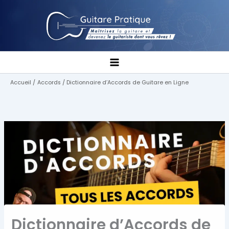
Aller
au
contenu
Accueil
Accords
Dictionnaire d’Accords de Guitare en Ligne
Dictionnaire d’Accords de