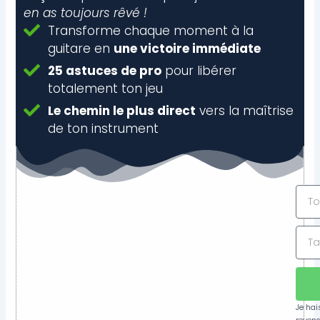
en as toujours rêvé !
Transforme chaque moment à la
guitare en
une victoire immédiate
25 astuces de pro
pour libérer
totalement ton jeu
Le chemin le plus direct
vers la maîtrise
de ton instrument
Je hai
revend