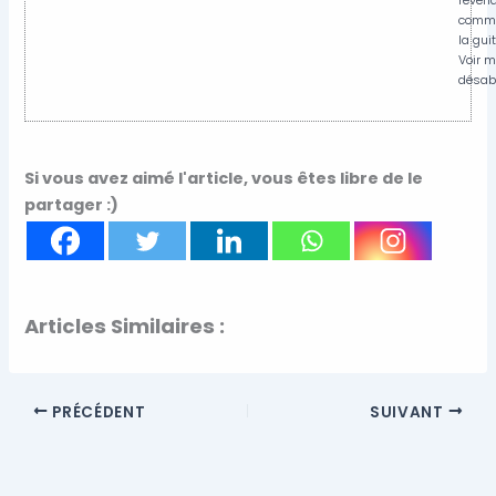
commer
la gui
Voir m
désabo
Si vous avez aimé l'article, vous êtes libre de le
partager :)
Articles Similaires :
PRÉCÉDENT
SUIVANT